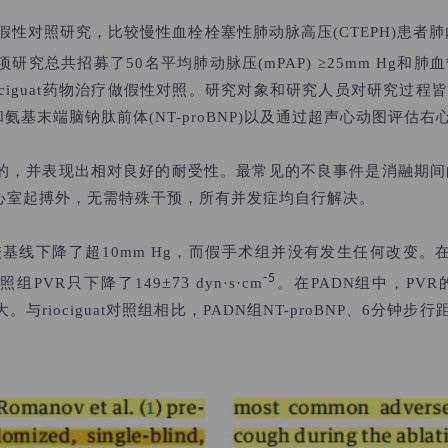
、假性对照研究，比较
慢性血栓栓塞性肺动脉高压(CTEPH)患者
招募了50名平均肺动脉压(mPAP) ≥25mm Hg和肺血管阻力(P
iociguat药物治疗做假性对照。研究对象和研究人员对研究过程
氨基末端脑钠肽前体(NT-proBNP)以及通过超声心动图评估
，并表现出相对良好的耐受性。最常见的不良事件是消融期间的胸
心室起搏外，无需特殊干预，所有并发症均自行解决。
基线下降了超10mm Hg，而假手术组并没有发生任何改变。在12
-5
±73
的对照组PVR只下降了
149
dyn·s·cm
。在PADN组中，PV
大。与riociguat对照组相比，PADN组NT-proBNP、6