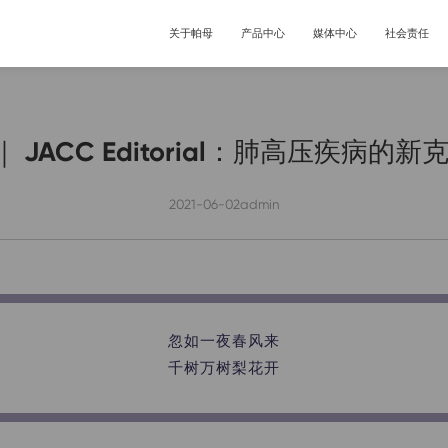
关于帕母
产品中心
媒体中心
社会责任
企业介绍
肺高压
企业新闻
关爱联盟
JACC Editorial：肺高压疾病的新
里程碑
心衰
企业荣誉
先锋学院
全球业务网络
ESG
2021-06-02
admin
投资者关系
忽如一夜春风来
千树万树梨花开