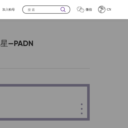
加入帕母
微信
CN
企业文化
EN
克星—PADN
人才招聘
联系我们