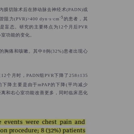
肺内膜切除术后
在肺动脉去神经术(PADN)或
-5
VR)>400 dyn·s·cm
的患者，其
皆是盲态。研究的主要终点为12个月后PVR
右心室功能的变化。
痛和咳嗽。其中8例(32%)患者出现心
个月时，PADN组PVR下降了258±135
R的下降主要是由于mPAP的下降(平均减少
分钟步行距离和右心室功能改善更多，同时临床恶化