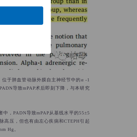
位于肺血管动脉外膜自主神经节中的α -1
DN导致mPAP术后即刻下降，与本研究
中，PADN导致mPAP从基线水平的55
±
5
动脉高压，但也有由左心疾病和CTEPH引起
mm Hg。