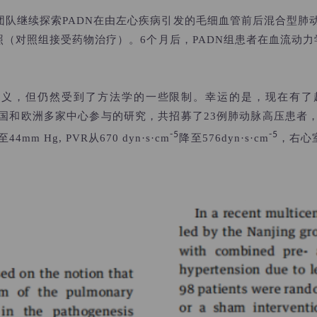
团队继续探索PADN在由左心疾病引发的毛细血管前后混合型肺
对照（对照组接受药物治疗）。6个月后，PADN组患者在血流动力
意义，但仍然受到了方法学的一些限制。幸运的是，现在有了
国和欧洲多家中心参与的
研究，共招募了23例肺动脉高压患者
-5
-5
44mm Hg, PVR从670
dyn·s·cm
降至576
dyn·s·cm
，右心室