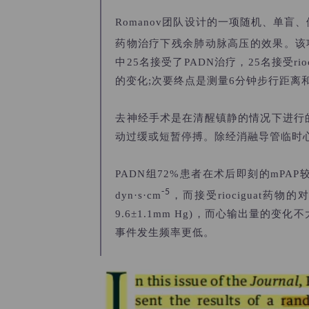
Romanov团队设计的一项随机、单盲
药物治疗下残余肺动脉高压的效果。该项研究总共
中25名接受了PADN治疗，25名接受r
的变化;次要终点是测量6分钟步行距离和
去神经手术是在清醒镇静的情况下进行的
动过缓或短暂停搏。除经消融导管临时
PADN组
72%
患者在术后即刻的mPAP较
-5
dyn·s
·
cm
，而接受riociguat药物
9.6
±
1.1mm Hg)，而心输出量的变化不
事件发生频率更低。